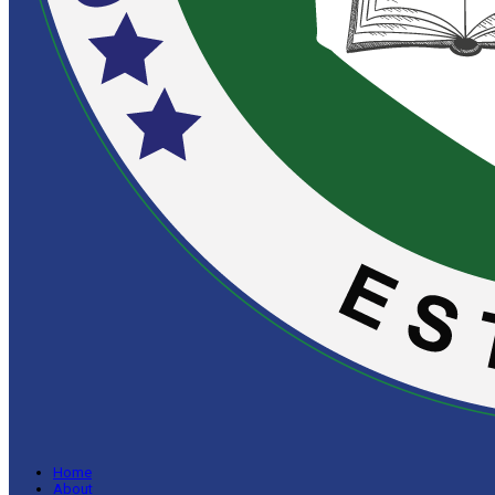
Home
About