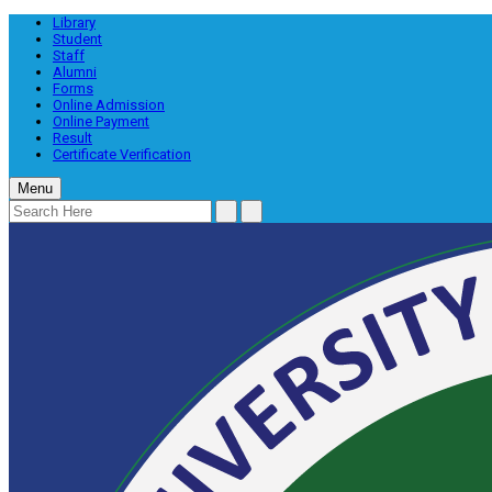
Library
Student
Staff
Alumni
Forms
Online Admission
Online Payment
Result
Certificate Verification
Menu