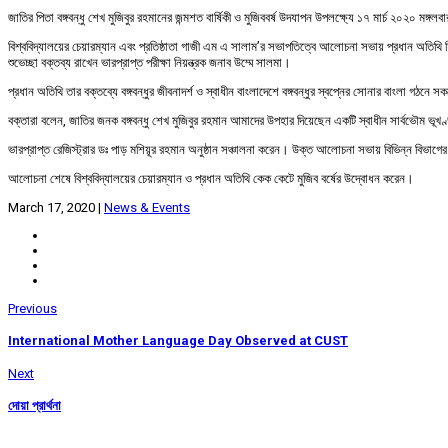
জাতির পিতা বঙ্গবন্ধু শেখ মুজিবুর রহমানের জন্মশত বার্ষিকী ও মুজিববর্ষ উদযাপন উপলক্ষ্যে ১৭ মার্চ ২০২
বিশ্ববিদ্যালয়ের চেয়ারম্যান এবং প্রতিষ্ঠাতা গাজী এম এ সালাম’র সভাপতিত্বে আলোচনা সভায় প্রধান অতিথি
শুভেচ্ছা বক্তব্য রাখেন ভারপ্রাপ্ত পরীক্ষা নিয়ন্ত্রক জনাব উম্মে সালমা।
প্রধান অতিথি তার বক্তব্যে বঙ্গবন্ধুর জীবনাদর্শ ও স্বাধীন বাংলাদেশে বঙ্গবন্ধুর স্বপ্নের সোনার বাংলা
বক্তারা বলেন, জাতির জনক বঙ্গবন্ধু শেখ মুজিবুর রহমান আমাদের উপহার দিয়েছেন একটি স্বাধীন সার্বভৌম ভূখ
ভারপ্রাপ্ত রেজিস্ট্রার ডঃ পাড় মশিয়ূর রহমান অনুষ্ঠান সঞ্চালনা করেন। উক্ত আলোচনা সভায় বিভিন্ন বিভাগের বি
আলোচনা শেষে বিশ্ববিদ্যালয়ের চেয়ারম্যান ও প্রধান অতিথি কেক কেটে মুজিব বর্ষের উদ্বোধন করেন।
March 17, 2020
|
News & Events
Previous
International Mother Language Day Observed at CUST
Next
দোয়া প্রার্থনা