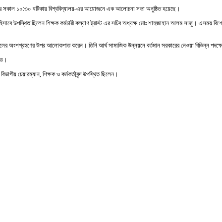
০ মঙ্গলবার সকাল ১০:৩০ ঘটিকায় বিশ্ববিদ্যালয়-এর আয়োজনে এক আলোচনা সভা অনুষ্ঠিত হয়েছে।
 হিসাবে উপস্থিত ছিলেন শিক্ষক কর্মচারী কল্যাণ ট্রাস্ট এর সচিব অধ্যক্ষ মোঃ শাহজাহান আলম সাজু। এসময় বি
 গঠনে সকলের অংশগ্রহণের উপর আলোকপাত করেন। তিনি আর্থ সামাজিক উন্নয়নে বর্তমান সরকারের নেওয়া বিভিন্ন পদক
ণ্ড।
ভাগীয় চেয়ারম্যান, শিক্ষক ও কর্মকর্তাবৃন্দ উপস্থিত ছিলেন।