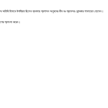
শেষ অতিথি হিসাবে উপস্থিত ছিলেন ব্যবসায় প্রশাসন অনুষদের ডীন ডঃ প্রফেসর খোন্দকার শাফায়েত হোসেন।
্ষেপের প্রশংসা করেন।