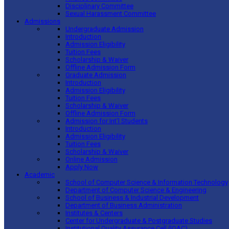
Disciplinary Committee
Sexual Harassment Committee
Admissions
Undergraduate Admission
Introduction
Admission Eligibility
Tuition Fees
Scholarship & Waiver
Offline Admission Form
Graduate Admission
Introduction
Admission Eligibility
Tuition Fees
Scholarship & Waiver
Offline Admission Form
Admission for Int’l Students
Introduction
Admission Eligibility
Tuition Fees
Scholarship & Waiver
Online Admission
Apply Now
Academic
School of Computer Science & Information Technology
Department of Computer Science & Engineering
School of Business & Industrial Development
Department of Business Administration
Institutes & Centers
Center for Undergraduate & Postgraduate Studies
Institutional Quality Assurance Cell (IQAC)