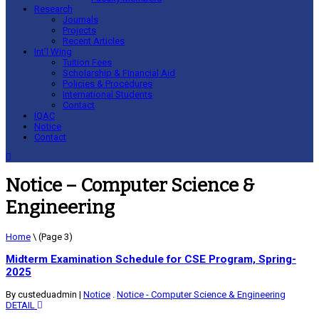
Research
Journals
Projects
Recent Articles
Int’l Wing
Tuition Fees
Scholarship & Financial Aid
Policies & Procedures
International Students
Contact
IQAC
Notice
Contact
Notice – Computer Science &
Engineering
Home
\ (Page 3)
Midterm Examination Schedule for CSE Program, Spring-
2025
By custeduadmin
|
Notice
.
Notice - Computer Science & Engineering
DETAIL