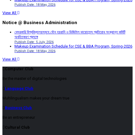
Publish Date: 18 May, 2026
View All
Notice @ Business Administration
বেসরকারি বিশ্ববিদ্যালয়সমূহে যৌন হয়রানি ও ডিজিটাল ভায়োলেন্স প্রতিরোধ সংক্রান্ত কমিটি
অবহিতকরণ প্রসঙ্গে
Publish Date: 5 July, 2026
Makeup Examination Schedule for CSE & BBA Program, Spring-2026
Publish Date: 18 May, 2026
View All
Computer Club
Be the master of digital technologies
Language Club
Multilingualism makes your dream true
Business Club
Be an entrepreneur
Cultural Club