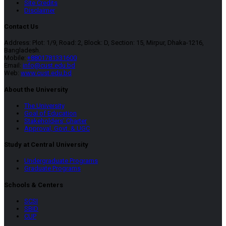
Site Credits
Disclaimer
Contact Us
Address: Plot: 1/9, Road: 2, Block: D, Section: 15, Mirpur, Dhaka-1216,
Bangladesh.
Mobile:
+8801781331600
Email:
info@cust.edu.bd
Web:
www.cust.edu.bd
About the University
The University
Goal of Education
Stakeholders’ Charter
Approval, Govt. & UGC
Study at Central University
Undergraduate Programs
Graduate Programs
Schools & Centers
SCSI
SBID
CUP