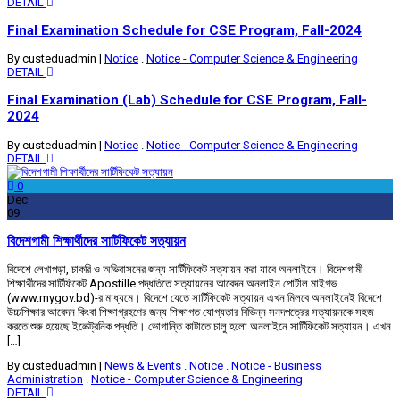
DETAIL
Final Examination Schedule for CSE Program, Fall-2024
By custeduadmin
|
Notice
.
Notice - Computer Science & Engineering
DETAIL
Final Examination (Lab) Schedule for CSE Program, Fall-
2024
By custeduadmin
|
Notice
.
Notice - Computer Science & Engineering
DETAIL
0
Dec
09
বিদেশগামী শিক্ষার্থীদের সার্টিফিকেট সত্যায়ন
বিদেশে লেখাপড়া, চাকরি ও অভিবাসনের জন্য সার্টিফিকেট সত্যায়ন করা যাবে অনলাইনে। বিদেশগামী
শিক্ষার্থীদের সার্টিফিকেট Apostille পদ্ধতিতে সত্যায়নের আবেদন অনলাইন পোর্টাল মাইগভ
(www.mygov.bd)-র মাধ্যমে। বিদেশে যেতে সার্টিফিকেট সত্যায়ন এখন মিলবে অনলাইনেই বিদেশে
উচ্চশিক্ষার আবেদন কিংবা শিক্ষাগ্রহণের জন্য শিক্ষাগত যোগ্যতার বিভিন্ন সনদপত্রের সত্যায়নকে সহজ
করতে শুরু হয়েছে ইলেক্ট্রনিক পদ্ধতি। ভোগান্তি কাটাতে চালু হলো অনলাইনে সার্টিফিকেট সত্যায়ন। এখন
[…]
By custeduadmin
|
News & Events
.
Notice
.
Notice - Business
Administration
.
Notice - Computer Science & Engineering
DETAIL