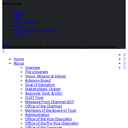
Resources
Career
FAQ
News & Events
Notice
Suggestions & Comments
Contact
TOP
© 2026 Central University of Science & Technology. All rights reserved.
Home
About
Overview
The University
Vision, Mission & Values
Advisory Board
Goal of Education
Stakeholders’ Charter
Approval, Govt. & UGC
CUST Trust
Message From Chairman BOT
Office of the Chairman
Members of the Board of Trust
Administration
Office of the Vice Chancellor
Office of the Pro-Vice Chancellor
Office of the Treasurer