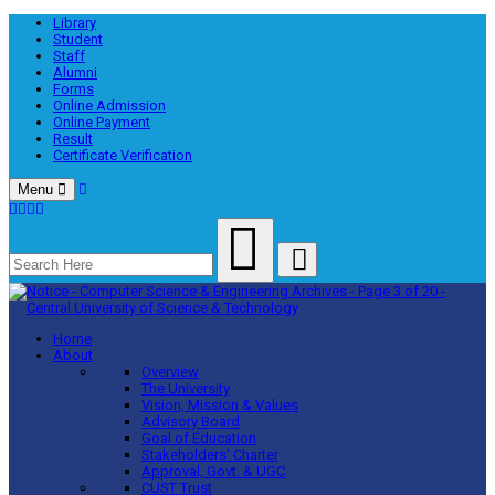
Library
Student
Staff
Alumni
Forms
Online Admission
Online Payment
Result
Certificate Verification
Menu
Home
About
Overview
The University
Vision, Mission & Values
Advisory Board
Goal of Education
Stakeholders’ Charter
Approval, Govt. & UGC
CUST Trust