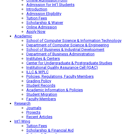
Offline Admission Form
Admission for Int’l Students
Introduction
Admission Eligibility
Tuition Fees
Scholarship & Waiver
Online Admission
Apply Now
Academic
School of Computer Science & Information Technology
Department of Computer Science & Engineering
School of Business & Industrial Development
Department of Business Administration
Institutes & Centers
Center for Undergraduate & Postgraduate Studies
Institutional Quality Assurance Cell (IQAC)
ILLC & WPLC
Policies, Regulations, Faculty Members
Grading Policy
Student Records
Academic Information & Policies
Student Migration
Faculty Members
Research
Journals
Projects
Recent Articles
Int’l Wing
Tuition Fees
Scholarship & Financial Aid