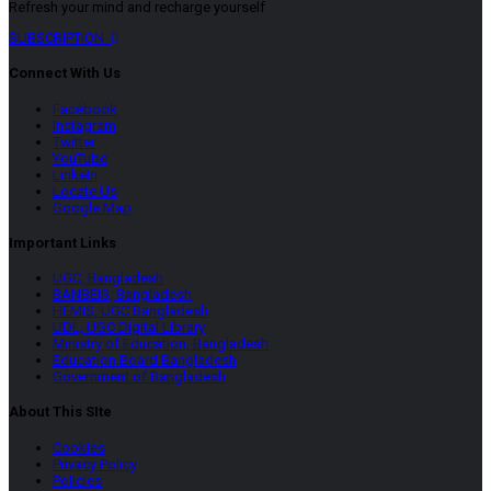
Refresh your mind and recharge yourself
SUBSCRIPTION
Connect With Us
Facebook
Instagram
Twitter
YouTube
LinkeIn
Locate Us
Google Map
Important Links
UGC, Bangladesh
BANBEIS, Bangladesh
HEMIS, UGC Bangladesh
UDL, UGC Digital Library
Ministry of Education, Bangladesh
Education Board Bangladesh
Government of Bangladesh
About This SIte
Cookies
Privacy Policy
Policies