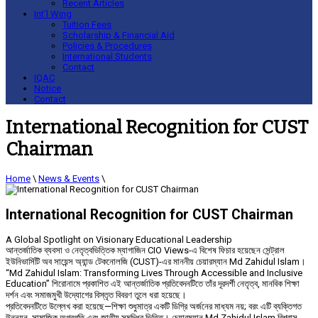
Recent Articles
Int’l Wing
Tuition Fees
Scholarship & Financial Aid
Policies & Procedures
International Students
Contact
IQAC
Notice
Contact
International Recognition for CUST
Chairman
Home
\
News & Events
\
International Recognition for CUST Chairman
A Global Spotlight on Visionary Educational Leadership
আন্তর্জাতিক ব্যবসা ও নেতৃত্বভিত্তিক ম্যাগাজিন CIO Views-এ বিশেষ ফিচার হয়েছেন সেন্ট্রাল
ইউনিভার্সিটি অব সায়েন্স অ্যান্ড টেকনোলজি (CUST)-এর মাননীয় চেয়ারম্যান Md Zahidul Islam।
“Md Zahidul Islam: Transforming Lives Through Accessible and Inclusive
Education” শিরোনামে প্রকাশিত এই আন্তর্জাতিক প্রতিবেদনটিতে তাঁর দূরদর্শী নেতৃত্ব, মানবিক শিক্ষা
দর্শন এবং সমাজমুখী উদ্যোগের বিস্তৃত বিবরণ তুলে ধরা হয়েছে।
প্রতিবেদনটিতে উল্লেখ করা হয়েছে—শিক্ষা শুধুমাত্র একটি ডিগ্রি অর্জনের মাধ্যম নয়; বরং এটি ব্যক্তিগত
উন্নয়ন, সামাজিক অগ্রগতি এবং জাতীয় সমৃদ্ধির ভিত্তি। চেয়ারম্যান Md Zahidul Islam বিশ্বাস