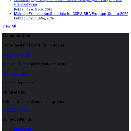
অবহিতকরণ প্রসঙ্গে
Publish Date: 5 July, 2026
Makeup Examination Schedule for CSE & BBA Program, Spring-2026
Publish Date: 18 May, 2026
View All
Computer Club
Be the master of digital technologies
Language Club
Multilingualism makes your dream true
Business Club
Be an entrepreneur
Cultural Club
Refresh your mind and recharge yourself
SUBSCRIPTION
Connect With Us
Facebook