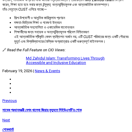
করেন, শিক্ষা হতে হবে
সবার জন্য উন্মুক্ত, অন্তর্ভুক্তিমূলক এবং আন্তর্জাতিক মানসম্পন্ন
।
তাঁর নেতৃত্বে CUST এগিয়ে যাচ্ছে—
শিল্প-উপযোগী ও আধুনিক কারিকুলাম প্রণয়ন
দক্ষতা-ভিত্তিক শিক্ষা ও গবেষণা উন্নয়ন
আন্তর্জাতিক সহযোগিতা ও একাডেমিক মানোন্নয়ন
শিক্ষার্থীদের জন্য সহায়ক ও অন্তর্ভুক্তিমূলক পরিবেশ নিশ্চিতকরণ
এই আন্তর্জাতিক স্বীকৃতি কেবল ব্যক্তিগত অর্জন নয়; এটি CUST পরিবারের জন্য একটি গৌরবের
মুহূর্ত এবং বিশ্ববিদ্যালয়ের বৈশ্বিক অগ্রযাত্রার একটি গুরুত্বপূর্ণ মাইলফলক।
🔗
Read the Full Feature on CIO Views:
Md Zahidul Islam: Transforming Lives Through
Accessible and Inclusive Education
February 19, 2026
|
News & Events
Previous
সাবেক প্রধানমন্ত্রী বেগম খালেদা জিয়ার মৃত্যুতে সিইউএসটি’র শোক
Next
শোকবার্তা