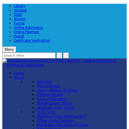
Library
Student
Staff
Alumni
Forms
Online Admission
Online Payment
Result
Certificate Verification
Menu
Home
About
Overview
The University
Vision, Mission & Values
Advisory Board
Goal of Education
Stakeholders’ Charter
Approval, Govt. & UGC
CUST Trust
Message From Chairman BOT
Office of the Chairman
Members of the Board of Trust