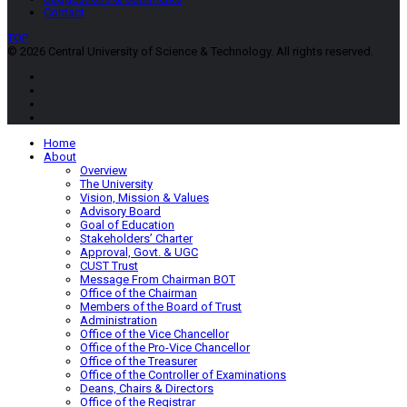
Contact
TOP
© 2026 Central University of Science & Technology. All rights reserved.
Home
About
Overview
The University
Vision, Mission & Values
Advisory Board
Goal of Education
Stakeholders’ Charter
Approval, Govt. & UGC
CUST Trust
Message From Chairman BOT
Office of the Chairman
Members of the Board of Trust
Administration
Office of the Vice Chancellor
Office of the Pro-Vice Chancellor
Office of the Treasurer
Office of the Controller of Examinations
Deans, Chairs & Directors
Office of the Registrar