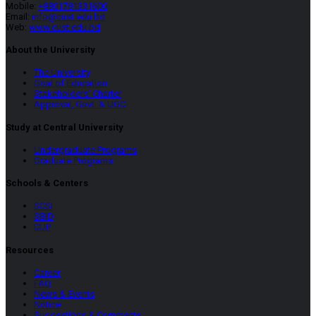
Mobile:
+8801781331600
Email:
info@cust.edu.bd
Web:
www.cust.edu.bd
About the University
The University
Goal of Education
Stakeholders’ Charter
Approval, Govt. & UGC
Study at Central University
Undergraduate Programs
Graduate Programs
Schools & Centers
SCSI
SBID
CUP
Resources
Career
FAQ
News & Events
Notice
Suggestions & Comments