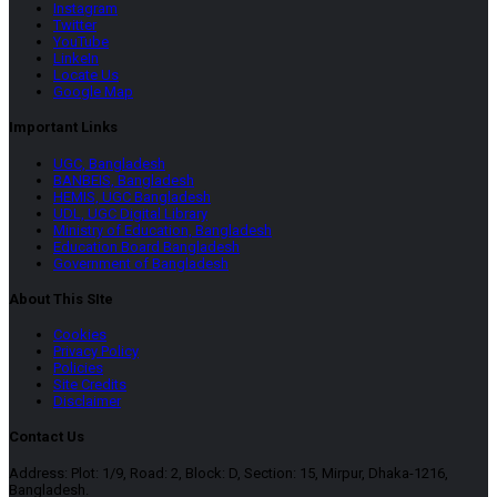
Instagram
Twitter
YouTube
LinkeIn
Locate Us
Google Map
Important Links
UGC, Bangladesh
BANBEIS, Bangladesh
HEMIS, UGC Bangladesh
UDL, UGC Digital Library
Ministry of Education, Bangladesh
Education Board Bangladesh
Government of Bangladesh
About This SIte
Cookies
Privacy Policy
Policies
Site Credits
Disclaimer
Contact Us
Address: Plot: 1/9, Road: 2, Block: D, Section: 15, Mirpur, Dhaka-1216,
Bangladesh.